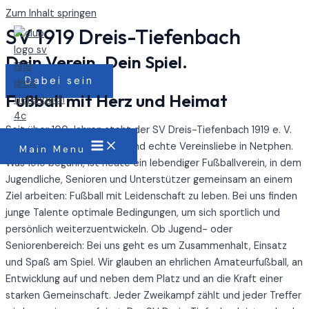
Zum Inhalt springen
SV 1919 Dreis-Tiefenbach
Dein Verein. Dein Spiel.
Dabei sein
Fußball mit Herz und Heimat
Seit über 100 Jahren steht der SV Dreis-Tiefenbach 1919 e. V.
für Fußball, Gemeinschaft und echte Vereinsliebe in Netphen.
Main Menu
Was 1919 begann, ist heute ein lebendiger Fußballverein, in dem
Jugendliche, Senioren und Unterstützer gemeinsam an einem
Ziel arbeiten: Fußball mit Leidenschaft zu leben. Bei uns finden
junge Talente optimale Bedingungen, um sich sportlich und
persönlich weiterzuentwickeln. Ob Jugend- oder
Seniorenbereich: Bei uns geht es um Zusammenhalt, Einsatz
und Spaß am Spiel. Wir glauben an ehrlichen Amateurfußball, an
Entwicklung auf und neben dem Platz und an die Kraft einer
starken Gemeinschaft. Jeder Zweikampf zählt und jeder Treffer